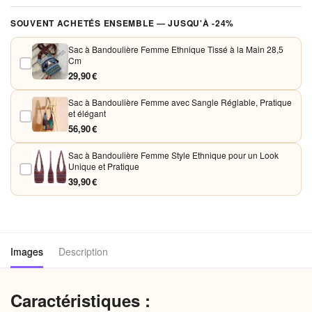
Vos paiements sont chiffrés et traités de façon sécurisée. Nous
SOUVENT ACHETÉS ENSEMBLE — JUSQU'À -24%
acceptons Visa, Mastercard, PayPal et Apple Pay. Aucune donnée
bancaire n'est conservée sur nos serveurs.
Sac à Bandoulière Femme Ethnique Tissé à la Main 28,5
Cm
29,90 €
Sac à Bandoulière Femme avec Sangle Réglable, Pratique
et élégant
56,90 €
Sac à Bandoulière Femme Style Ethnique pour un Look
Unique et Pratique
39,90 €
Images
Description
Caractéristiques :