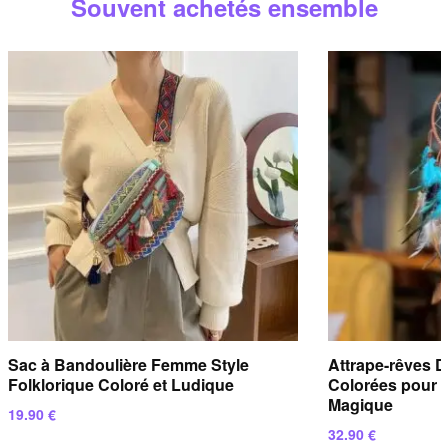
Souvent achetés ensemble
répondons sous
24 heures ouvrées
.
Sac à Bandoulière Femme Style
Attrape-rêves 
Folklorique Coloré et Ludique
Colorées pour 
Magique
19.90
€
32.90
€