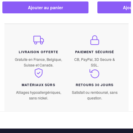
Ajouter au panier
Ajou
LIVRAISON OFFERTE
PAIEMENT SÉCURISÉ
Gratuite en France, Belgique,
CB, PayPal, 3D Secure &
Suisse et Canada.
SSL.
MATÉRIAUX SÛRS
RETOURS 30 JOURS
Alliages hypoallergéniques,
Satisfait ou remboursé, sans
sans nickel.
question.