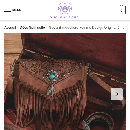
Skip to navigation
Skip to content
MENU
0
Accueil
Déco Spirituelle
Sac à Bandoulière Femme Design Original élégant et Pratique 22 Cm
/
/