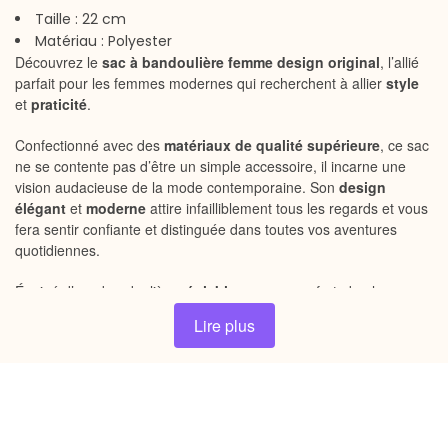
Taille : 22 cm
Matériau : Polyester
Découvrez le
sac à bandoulière femme design original
, l’allié
parfait pour les femmes modernes qui recherchent à allier
style
et
praticité
.
Confectionné avec des
matériaux de qualité supérieure
, ce sac
ne se contente pas d’être un simple accessoire, il incarne une
vision audacieuse de la mode contemporaine. Son
design
élégant
et
moderne
attire infailliblement tous les regards et vous
fera sentir confiante et distinguée dans toutes vos aventures
quotidiennes.
Équipé d’une bandoulière
réglable
pour un confort absolu, ce sac
s’adapte à votre morphologie pour un port agréable en toute
Lire plus
circonstance. Sa poche principale spacieuse vous offre un espace
généreux pour accueillir tous vos essentiels, tandis que les
multiples poches intérieures et extérieures permettent une
organisation optimale de vos effets personnels.
Ce qui fait la force du
sac à bandoulière femme design