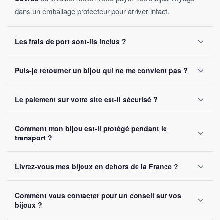
dans un emballage protecteur pour arriver intact.
Les frais de port sont-ils inclus ?
Oui, la livraison est
offerte sur toutes les commandes
,
Puis-je retourner un bijou qui ne me convient pas ?
sans montant minimum d'achat. Votre bijou part sous 24 à
48 heures ouvrées.
Oui, vous disposez de
30 jours
après réception pour nous
Le paiement sur votre site est-il sécurisé ?
le retourner. Remboursement intégral garanti, sans
question posée.
Oui, toutes nos transactions sont protégées par
cryptage
Comment mon bijou est-il protégé pendant le
SSL
. Nous acceptons Visa, Mastercard, PayPal et Apple
transport ?
Pay. Vos données bancaires ne sont jamais stockées sur
notre site.
Chaque bijou est emballé avec soin dans un
colis
Livrez-vous mes bijoux en dehors de la France ?
renforcé
. Un numéro de suivi vous est envoyé par e-mail
dès l'expédition.
Oui, nous livrons gratuitement en
France, Belgique,
Comment vous contacter pour un conseil sur vos
Suisse et Canada
. Comptez 5 à 10 jours ouvrés selon la
bijoux ?
destination.