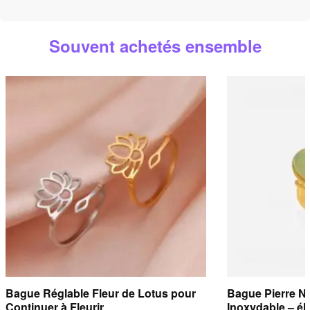
Vous pouvez nous contacter par e-mail à
contact@bijoux-
spirituel.com
ou via notre
formulaire de contact
. Nous
Souvent achetés ensemble
répondons sous
24 heures ouvrées
.
Bague Réglable Fleur de Lotus pour
Bague Pierre Na
Continuer à Fleurir
Inoxydable – él