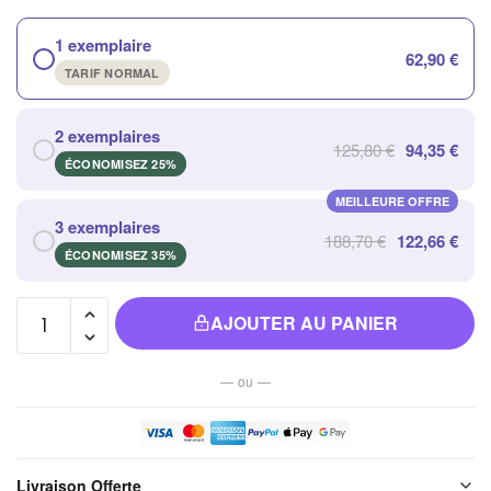
1 exemplaire
62,90 €
TARIF NORMAL
2 exemplaires
125,80 €
94,35 €
ÉCONOMISEZ 25%
MEILLEURE OFFRE
3 exemplaires
188,70 €
122,66 €
ÉCONOMISEZ 35%
quantité
AJOUTER AU PANIER
de
Statuette
— ou —
Bouddha
en
Résine
21 Cm -
Livraison Offerte