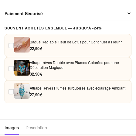
Paix et
Sérénité
Livraison offerte sur l'ensemble de notre boutique. Chaque colis est
Paiement Sécurisé
soigneusement emballé avant expédition. Aucun frais de port, jamais.
Vos paiements sont chiffrés et traités de façon sécurisée. Nous
SOUVENT ACHETÉS ENSEMBLE — JUSQU'À -24%
acceptons Visa, Mastercard, PayPal et Apple Pay. Aucune donnée
bancaire n'est conservée sur nos serveurs.
Bague Réglable Fleur de Lotus pour Continuer à Fleurir
22,90 €
Attrape-rêves Double avec Plumes Colorées pour une
Décoration Magique
32,90 €
Attrape Rêves Plumes Turquoises avec éclairage Ambiant
27,90 €
Images
Description