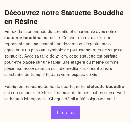
Découvrez notre Statuette Bouddha
en Résine
Entrez dans un monde de sérénité et d’harmonie avec notre
statuette bouddha
en résine. Ce chef-d’œuvre artistique
représente non seulement une décoration élégante, mais
également un puissant symbole de paix intérieure et de sagesse
spirituelle. Avec sa taille de 21 cm, cette statuette est parfaite
pour être placée sur une table, une étagère ou même comme
pièce maîtresse dans un coin de méditation, créant ainsi un
sanctuaire de tranquillité dans votre espace de vie.
Fabriquée en
résine
de haute qualité, notre
statuette bouddha
est conçue pour résister à l’épreuve du temps tout en conservant
sa beauté intemporelle. Chaque détail a été soigneusement
sculpté pour refléter un artisanat exceptionnel, ajoutant une
touche d’élégance et de sophistication à n’importe quel décor.
Lire plus
Laissez-vous séduire par sa couleur blanche pure qui évoque la
paix et la clarté d’esprit.