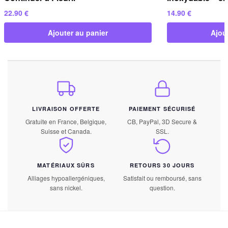
22.90
€
14.90
€
Ajouter au panier
Ajou
LIVRAISON OFFERTE
PAIEMENT SÉCURISÉ
Gratuite en France, Belgique,
CB, PayPal, 3D Secure &
Suisse et Canada.
SSL.
MATÉRIAUX SÛRS
RETOURS 30 JOURS
Alliages hypoallergéniques,
Satisfait ou remboursé, sans
sans nickel.
question.