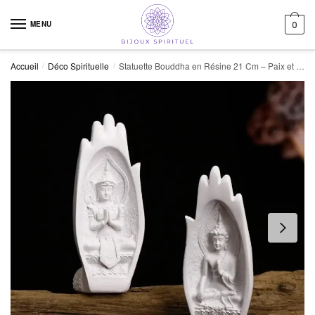
Skip to navigation
Skip to content
MENU
0
Accueil
Déco Spirituelle
Statuette Bouddha en Résine 21 Cm – Paix et Sérénité
/
/