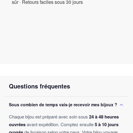
sûr · Retours faciles sous 30 jours
apporter à votre vie. C’est semble-t-il un choix judicieux pour
toute personne cherchant à enrichir son espace et son cœur.
Questions fréquentes
Sous combien de temps vais-je recevoir mes bijoux ?
Chaque bijou est préparé avec soin sous
24 à 48 heures
ouvrées
avant expédition. Comptez ensuite
5 à 10 jours
ouvrés
de livraison selon votre pays. Votre bijou voyage