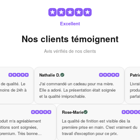
soyez au réveil ou que vous cherchiez à décompresser après une
longue journée, ces pantoufles massantes garantissent relaxation
instantanée et bienfaisante. Leur utilisation régulière, loin d’être
Excellent
un luxe, devient vite une habitude bénéfique qui peut aider à
diminuer la fatigue, à soulager les douleurs de pieds, et
Nos clients témoignent
finalement, à améliorer votre qualité de vie de manière
surprenante.
Avis vérifiés de nos clients
Pourquoi choisir notre pantoufles
Nathalie D.
Patricia L.
d’acupression ?
té. Le
J'ai commandé un cadeau pour ma mère.
Livraison en 
e 24h à
Elle a adoré. La présentation était soignée
produit confo
et la qualité irréprochable.
parfait du déb
Conception chic : Un design élégant et moderne qui se
fond parfaitement dans votre décoration intérieure.
ise
Rose-Marie
Bienfaits thérapeutiques : Stimule les points
ité du produit m'a agréablement
La qualité de finition est visible dès
d’acupression pour un effet relaxant et analgésique sur vos
. Les finitions sont soignées,
première prise en main. C'est vrai
pieds.
lage est premium. Très bonne
travail d'exception pour ce prix.
Facilité d’utilisation : Glissez-vous facilement dedans,
e.