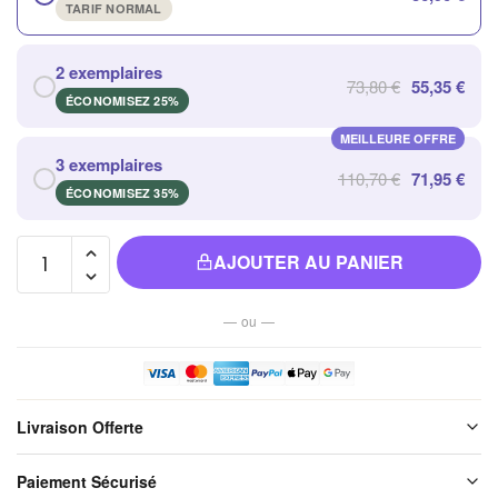
TARIF NORMAL
2 exemplaires
73,80 €
55,35 €
ÉCONOMISEZ 25%
MEILLEURE OFFRE
3 exemplaires
110,70 €
71,95 €
ÉCONOMISEZ 35%
quantité de
AJOUTER AU PANIER
Pantoufles
D'acupression
— ou —
Noires
Massantes
pour une
Relaxation
Livraison Offerte
Ultime
Livraison offerte sur l'ensemble de notre boutique. Chaque colis est
Paiement Sécurisé
soigneusement emballé avant expédition. Aucun frais de port, jamais.