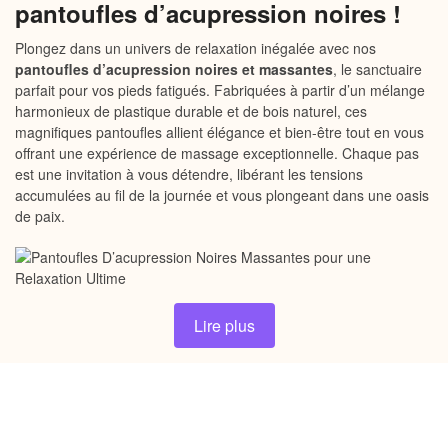
pantoufles d’acupression noires !
Plongez dans un univers de relaxation inégalée avec nos
pantoufles d’acupression noires et massantes
, le sanctuaire
parfait pour vos pieds fatigués. Fabriquées à partir d’un mélange
harmonieux de plastique durable et de bois naturel, ces
magnifiques pantoufles allient élégance et bien-être tout en vous
offrant une expérience de massage exceptionnelle. Chaque pas
est une invitation à vous détendre, libérant les tensions
accumulées au fil de la journée et vous plongeant dans une oasis
de paix.
Lire plus
Votre oasis de bien-être au
quotidien
Nos
pantoufles d’acupression noires
ne se contentent pas
d’être un simple accessoire de détente ; elles sont votre
passeport vers une expérience de bien-être totale. Que vous