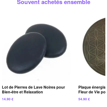
Souvent achetés ensemble
répondons sous
24 heures ouvrées
.
Lot de Pierres de Lave Noires pour
Plaque énergis
Bien-être et Relaxation
Fleur de Vie pou
14.90
€
54.90
€