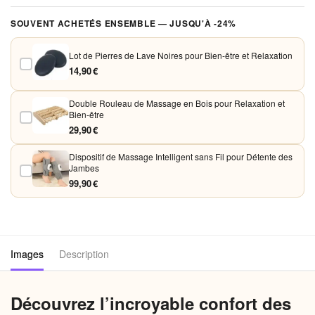
Vos paiements sont chiffrés et traités de façon sécurisée. Nous
SOUVENT ACHETÉS ENSEMBLE — JUSQU'À -24%
acceptons Visa, Mastercard, PayPal et Apple Pay. Aucune donnée
bancaire n'est conservée sur nos serveurs.
Lot de Pierres de Lave Noires pour Bien-être et Relaxation
14,90 €
Double Rouleau de Massage en Bois pour Relaxation et
Bien-être
29,90 €
Dispositif de Massage Intelligent sans Fil pour Détente des
Jambes
99,90 €
Images
Description
Découvrez l’incroyable confort des