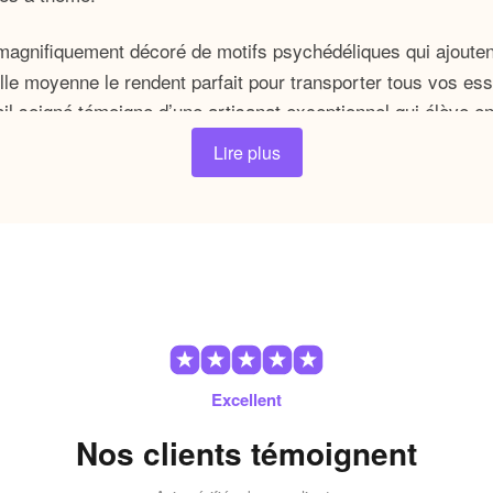
magnifiquement décoré de motifs psychédéliques qui ajoutent
lle moyenne le rendent parfait pour transporter tous vos essen
l soigné témoigne d’une artisanat exceptionnel qui élève en
Lire plus
andoulière femme motif hippie?
al de notre sac le rend inimitable.
n polyester de haute qualité, ce sac résiste à l’épr
 réglable, vous pouvez le porter selon votre convena
issière assure la sécurité de vos affaires tout en faci
Excellent
pping, que vous exploriez la ville ou que vous assistiez à 
haussera votre style personnel et apportera une touche bohè
Nos clients témoignent
nt un modèle qui convient à votre goût.