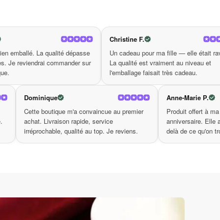
reux des festivals, promettant de vous faire
er votre personnalité distinctive tout en restant
Christine F.
Valerie M.
s!
 dépasse
Un cadeau pour ma fille — elle était ravie.
Produit confo
nder sur
La qualité est vraiment au niveau et
redire. C'est
l'emballage faisait très cadeau.
aussi sérieu
Dominique
œur. La qualité est
Cette boutique m'a convaincue au premier
la livraison était soignée.
achat. Livraison rapide, service
 l'effet d'un vrai cadeau.
irréprochable, qualité au top. Je reviens.