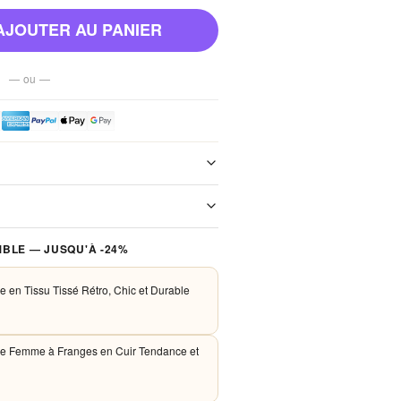
AJOUTER AU PANIER
— ou —
e de notre boutique. Chaque colis est
xpédition. Aucun frais de port, jamais.
 traités de façon sécurisée. Nous
BLE — JUSQU'À -24%
PayPal et Apple Pay. Aucune donnée
nos serveurs.
e en Tissu Tissé Rétro, Chic et Durable
re Femme à Franges en Cuir Tendance et