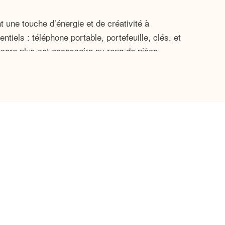
 une touche d’énergie et de créativité à
tiels : téléphone portable, portefeuille, clés, et
core plus cet accessoire au rang de pièce
euve du temps.
nce, que ce soit sur l’épaule ou en
litant l’accès.
une
, ce
soirée décontractée
sac à bandoulière
me chic à votre look. Grâce à la diversité de