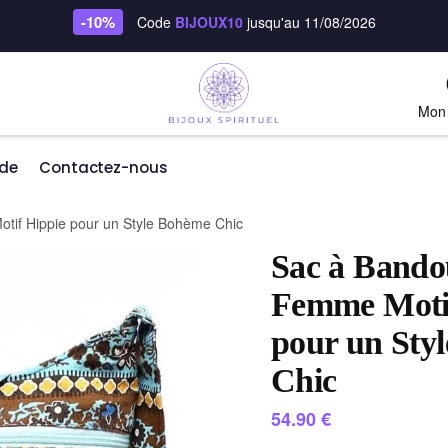
-10%
Code
BIJOUX10
jusqu'au 11/08/2026
Mon
de
Contactez-nous
tif Hippie pour un Style Bohème Chic
Sac à Bando
Femme Moti
pour un Sty
Chic
54.90
€