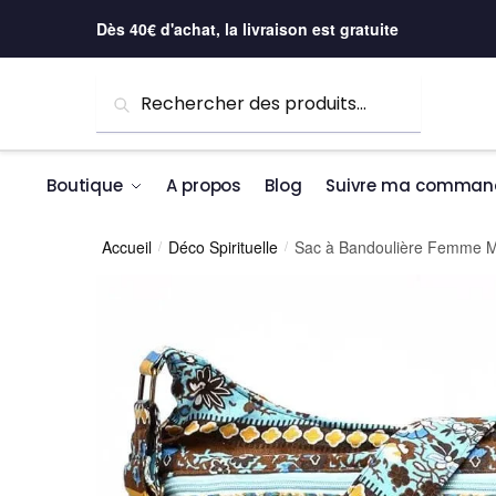
Skip to navigation
Skip to content
Dès 40€ d'achat, la livraison est gratuite
Recherche pour :
Recherche
Boutique
A propos
Blog
Suivre ma comman
Accueil
Déco Spirituelle
Sac à Bandoulière Femme Mo
/
/