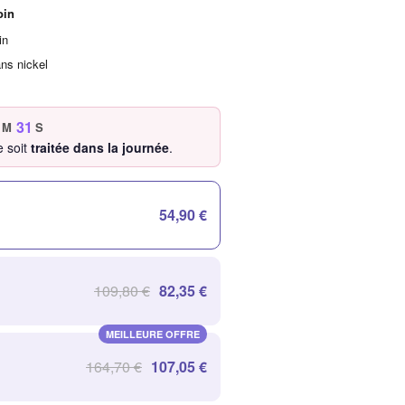
oin
in
ans nickel
29
M
S
 soit
traitée dans la journée
.
54,90 €
109,80 €
82,35 €
MEILLEURE OFFRE
164,70 €
107,05 €