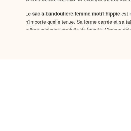
Le
est 
sac à bandoulière femme motif hippie
n’importe quelle tenue. Sa forme carrée et sa tai
même quelques produits de beauté. Chaque détai
maîtresse de votre garde-robe.
Pourquoi choisir notre sac à b
Style Unique
: Le look vibrant et origin
Résistance Exceptionnelle
: Fabriqué e
Confort Optimal
: Avec sa bandoulière
bandoulière.
Fermeture Pratique
: La fermeture à gl
Que vous sortiez pour une longue journée de sho
est un indispensable qui re
femme motif hippie
couleurs et de styles disponibles, il y a forcéme