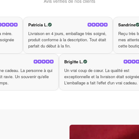
Avis vérifiés de nos clients
 du sac font également de lui un incontournable pour les amou
, vous aurez l’occasion parfaite d’exprim
 femme motif hippie
 L.
Sandrine
z cet accessoire irrésistible et soyez la star des événement
n en 4 jours, emballage très soigné,
Reçu très bien emballé. La qualité
conforme à la description. Tout était
mes attentes. Je reviendrai comma
u début à la fin.
cette boutique.
Michele B.
Brigitte L.
Achetée comme cadeau. La personne à qui
Un vrai coup de c
du
je l'ai offert était ravie. Un souvenir qu'elle
exceptionnelle et 
gardera longtemps.
L'emballage a fait