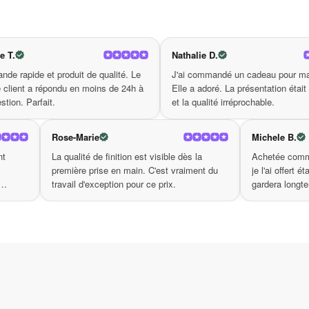
Les motifs psychédéliques et le flair artistique
briller dans la foule. Avec le
sac à bandoulière
Nathalie D.
Patricia
et
. N’attendez plus, adopte
à la mode
tendance
qualité. Le
J'ai commandé un cadeau pour ma mère.
Livraiso
ins de 24h à
Elle a adoré. La présentation était soignée
produit 
et la qualité irréprochable.
parfait d
Rose-Marie
u produit m'a agréablement
La qualité de finition est visible dès la
 finitions sont soignées,
première prise en main. C'est vraiment 
est premium. Très bonne
travail d'exception pour ce prix.